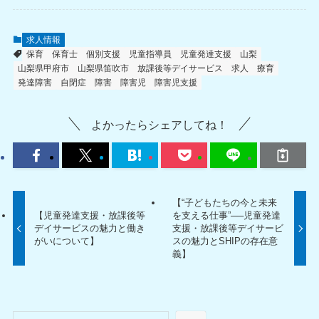
求人情報
保育
保育士
個別支援
児童指導員
児童発達支援
山梨
山梨県甲府市
山梨県笛吹市
放課後等デイサービス
求人
療育
発達障害
自閉症
障害
障害児
障害児支援
よかったらシェアしてね！
【“子どもたちの今と未来
【児童発達支援・放課後等
を支える仕事”──児童発達
デイサービスの魅力と働き
支援・放課後等デイサービ
がいについて】
スの魅力とSHIPの存在意
義】