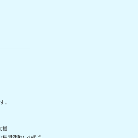
す。
支援
小集団活動）の担当