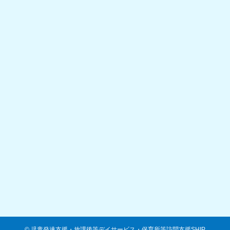
©
児童発達支援・放課後等デイサービス・保育所等訪問支援SHIP