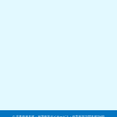
©
児童発達支援・放課後等デイサービス・保育所等訪問支援SHIP