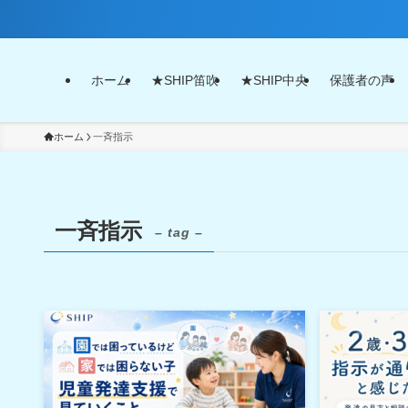
ホーム
★SHIP笛吹
★SHIP中央
保護者の声
ホーム
一斉指示
一斉指示
– tag –