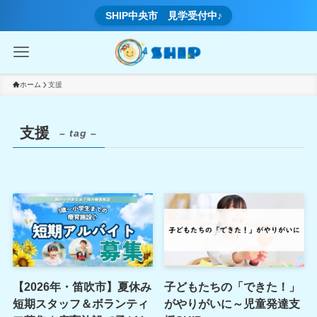
SHIP中央市 見学受付中♪
ホーム
支援
支援
– tag –
【2026年・笛吹市】夏休み
子どもたちの「できた！」
短期スタッフ＆ボランティ
がやりがいに～児童発達支