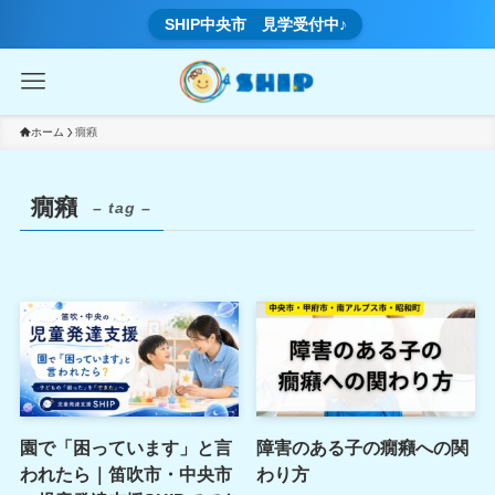
SHIP中央市 見学受付中♪
ホーム
癇癪
癇癪
– tag –
園で「困っています」と言
障害のある子の癇癪への関
われたら｜笛吹市・中央市
わり方