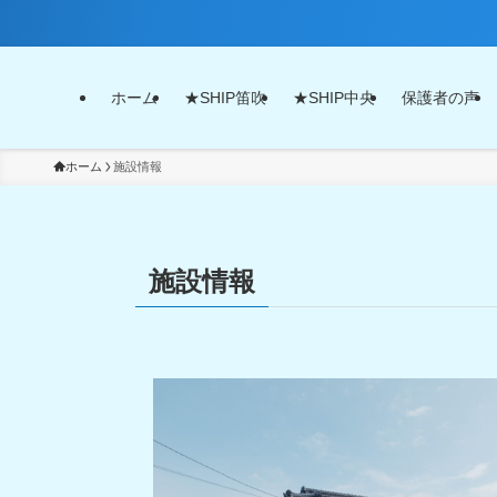
ホーム
★SHIP笛吹
★SHIP中央
保護者の声
ホーム
施設情報
施設情報