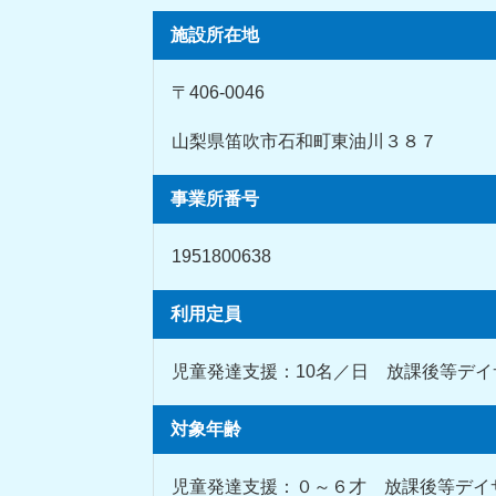
施設所在地
〒406-0046
山梨県笛吹市石和町東油川３８７
事業所番号
1951800638
利用定員
児童発達支援：10名／日 放課後等デイ
対象年齢
児童発達支援：０～６才 放課後等デイ