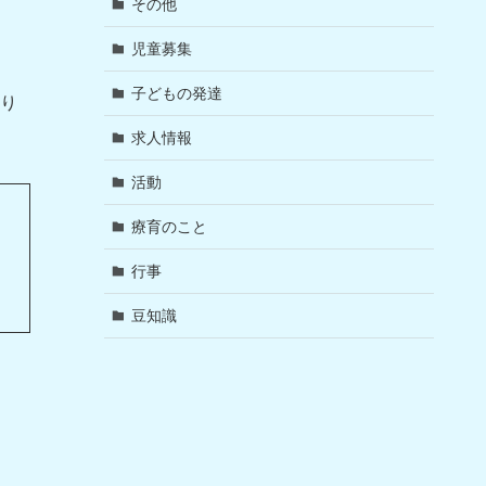
その他
児童募集
子どもの発達
り
求人情報
活動
療育のこと
行事
豆知識