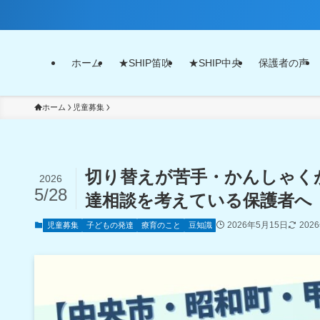
ホーム
★SHIP笛吹
★SHIP中央
保護者の声
ホーム
児童募集
切り替えが苦手・かんしゃく
2026
5/28
達相談を考えている保護者へ
2026年5月15日
202
児童募集
子どもの発達
療育のこと
豆知識