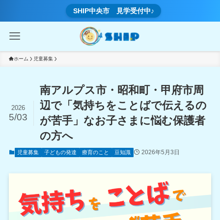
SHIP中央市 見学受付中♪
ホーム
児童募集
南アルプス市・昭和町・甲府市周
辺で「気持ちをことばで伝えるの
2026
5/03
が苦手」なお子さまに悩む保護者
の方へ
2026年5月3日
児童募集
子どもの発達
療育のこと
豆知識