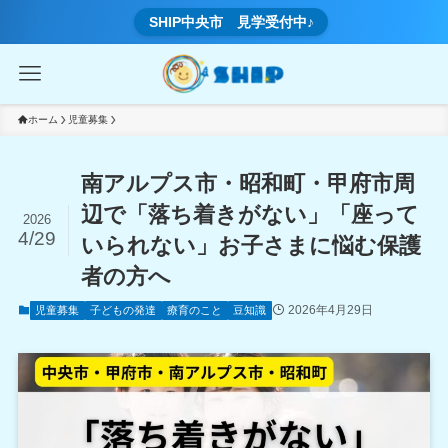
SHIP中央市 見学受付中♪
ホーム
児童募集
南アルプス市・昭和町・甲府市周
辺で「落ち着きがない」「座って
2026
4/29
いられない」お子さまに悩む保護
者の方へ
2026年4月29日
児童募集
子どもの発達
療育のこと
豆知識