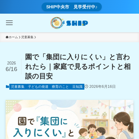
SHIP中央市 見学受付中♪
ホーム
児童募集
園で「集団に入りにくい」と言わ
2026
れたら｜家庭で見るポイントと相
6/16
談の目安
2026年6月16日
児童募集
子どもの発達
療育のこと
豆知識