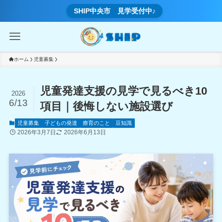
SHIP中央市 見学受付中♪
ホーム
児童募集
児童発達支援の見学で見るべき10
2026
6/13
項目｜後悔しない施設選び
児童募集
子どもの発達
療育のこと
豆知識
2026年3月7日
2026年6月13日