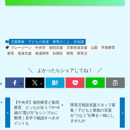
児童募集
子どもの発達
療育のこと
豆知識
グレーゾーン
中央市
個別支援
児童発達支援
山梨
早期療育
療育
発達支援
発達障害
自閉症
障害
障害児
よかったらシェアしてね！
【中央市】個別療育と集団
障害児相談支援スタッフ募
療育、どっちが合う？0〜6
集｜子どもと家族の支援
歳の“選び方”をシンプルに
を“つなぐ”仕事を一緒にし
整理｜見学で確認すべきポ
ませんか
イントも