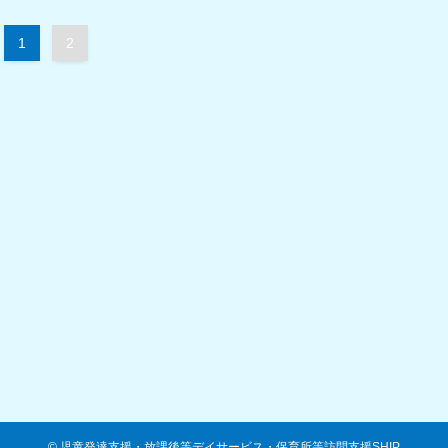
1
2
©
児童発達支援・放課後等デイサービス・保育所等訪問支援SHIP