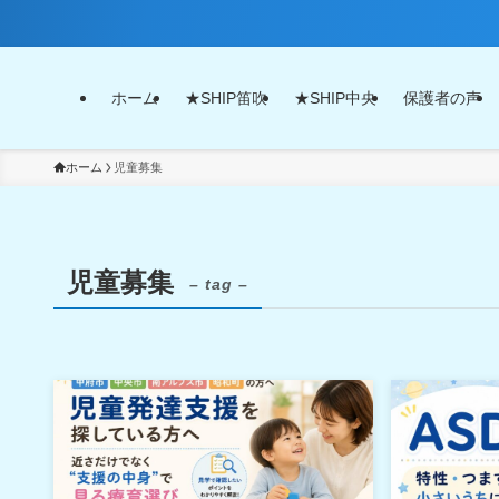
ホーム
★SHIP笛吹
★SHIP中央
保護者の声
ホーム
児童募集
児童募集
– tag –