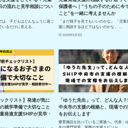
日の流れと見学相談につい
保護者へ｜“うちの子のために今
こと”を一緒に考えませんか
では、子どもはどんなふうに過ご
「まだ様子を見てもいいのかな」 「児童
いるだけに見える...
援に相談するほどではないのかな」 ...
2026年6月3日
ックリスト】発達が気に
「ゆうた先生」って、どんな人？S
の就学準備で大切なこと
中央市の支援の根拠と、現場での
童発達支援SHIPが見学・
をお伝えします
療育施設を比べているご家族へ。代表・
生の専門背景、実際の支援エピソー...