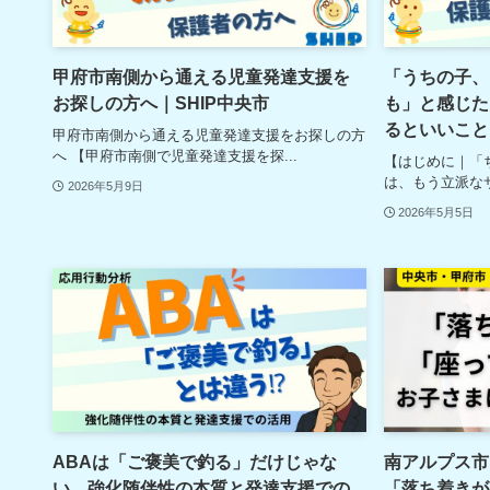
甲府市南側から通える児童発達支援を
「うちの子、
お探しの方へ｜SHIP中央市
も」と感じた
るといいこと
甲府市南側から通える児童発達支援をお探しの方
へ 【甲府市南側で児童発達支援を探...
【はじめに｜「
は、もう立派なサ
2026年5月9日
2026年5月5日
ABAは「ご褒美で釣る」だけじゃな
南アルプス市
い 強化随伴性の本質と発達支援での
「落ち着きが