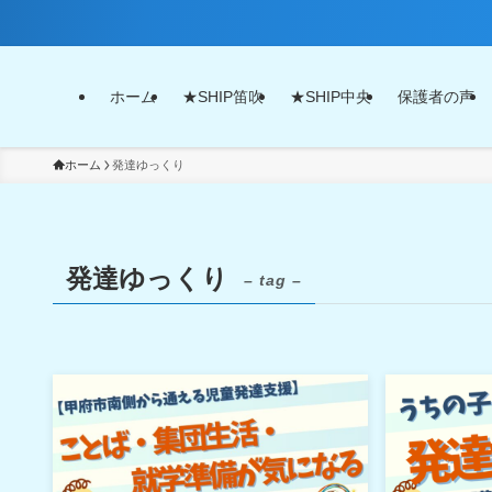
ホーム
★SHIP笛吹
★SHIP中央
保護者の声
ホーム
発達ゆっくり
発達ゆっくり
– tag –