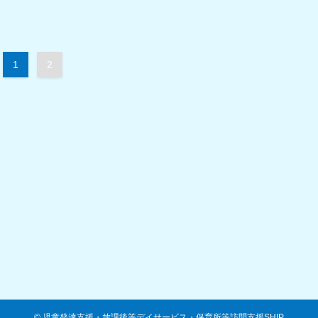
1
2
©
児童発達支援・放課後等デイサービス・保育所等訪問支援SHIP