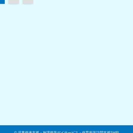
©
児童発達支援・放課後等デイサービス・保育所等訪問支援SHIP