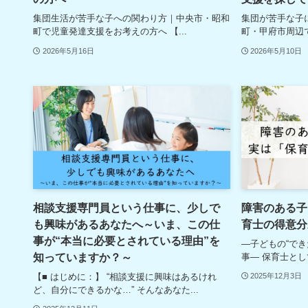
集団生活が苦手な子への関わり方｜中央市・昭和
集団が苦手な子
町で児童発達支援をお考えの方へ 【...
町・甲府市周辺で
2026年5月16日
2026年5月10日
相談支援専門員という仕事に、少しで
障害のある子
も興味があるあなたへ～いま、この仕
育士の得意分
事が“本当に必要とされている理由”を
―子どもの“で
知っていますか？～
事― 保育士とし
【■ はじめに：】 “相談支援に興味はあるけれ
2025年12月3日
ど、自分にできるかな…” そんなあなた...